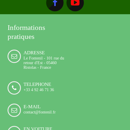
Informations
pratiques
ADRESSE
Le Fontenil - 101 rue du
retour d'Est - 05460
Ristolas - France
TELEPHONE
+33 4 92 46 71 36
E-MAIL
contact@fontenil.fr
EN VOITURE