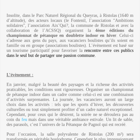
Insolite, dans le Parc Naturel Régional du Queyras, à Ristolas (1640 m
d’altitude), des acteurs locaux (le Fontenil, l’association “Ambitions
solidaires”, l’association Aix’Qui?, la commune de Ristolas et avec la
collaboration de l’ACSSQ) organisent la
4ème éditions
du
championnat de pétanque en doublette indoor en hiver
. Celui-ci
s’adresse aux gens du pays, aux vacanciers boulistes qu’ils soient en
famille ou en groupe (associations boulistes). L’évènement est basé sur
un tourisme participatif pour favoriser la
rencontre
entre ces publics
dans le seul but de partager une passion commune.
L’évènement :
En janvier, malgré la beauté des paysages et la richesse des activités
praticables, les conditions sont rigoureuses. Organiser un championnat
de pétanque indoor dans un cadre comme celui-ci est une combinaison
d’activités surprenantes. La journée, les vacanciers auront un large
choix dans les activités : tels que les sports d’hiver, les découvertes
culturelles ou tout simplement profiter d’un cadre naturel exceptionnel.
Cependant, pour ceux qui le désirent, la soirée ne se déroulera pas au
coin du
feu
mais dans une véritable ambiance estivale. Un lit de sable,
des parasols, c’est l’univers de la Pétanque de Pagnol qui est recréé.
Pour l’occasion, la salle polyvalente de Ristolas (200 m²) sera
transformée en véritable boulodrome. Cependant le plus impressionnant