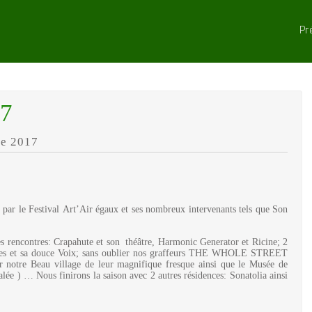
Pr
17
re 2017
par le Festival Art’Air égaux et ses nombreux intervenants tels que Son
les rencontres: Crapahute et son théâtre, Harmonic Generator et Ricine; 2
ones et sa douce Voix; sans oublier nos graffeurs THE WHOLE STREET
ir notre Beau village de leur magnifique fresque ainsi que le Musée de
calée ) … Nous finirons la saison avec 2 autres résidences: Sonatolia ainsi