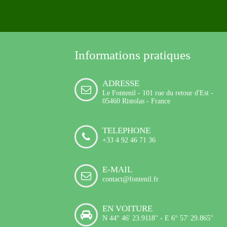
Informations pratiques
ADRESSE
Le Fontenil - 101 rue du retour d'Est -
05460 Ristolas - France
TELEPHONE
+33 4 92 46 71 36
E-MAIL
contact@fontenil.fr
EN VOITURE
N 44° 46' 23.9118'' - E 6° 57' 29.865''