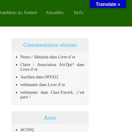
Translate »
ésentation du Fontenil
Actualités
Tarifs
Commentaires récents
Nours / Skhizein
dans
Livre d’or
Claire / Association Aix'Qui?
dans
Livre d’or
Aurélien
dans
OFF#22
webmaster
dans
Livre d’or
webmaster
dans
Class’Eurock, c’est
parti !
Amis
ACSSQ