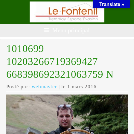
Translate »
Menu principal
1010699
10203266719369427
668398692321063759 N
Posté par:
webmaster
| le 1 mars 2016