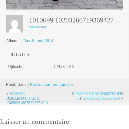
1010699 10203266719369427 668398692321063759 N
webmaster
Album:
Class Eurock 2014
DETAILS
Uploaded
1 Mars 2016
Posté dans |
Pas de commentaires »
«
10156109
10268708 10203269607921639
10203284447172611
6142600957240316346 N
»
1345899186782923512 N
Laisser un commentaire