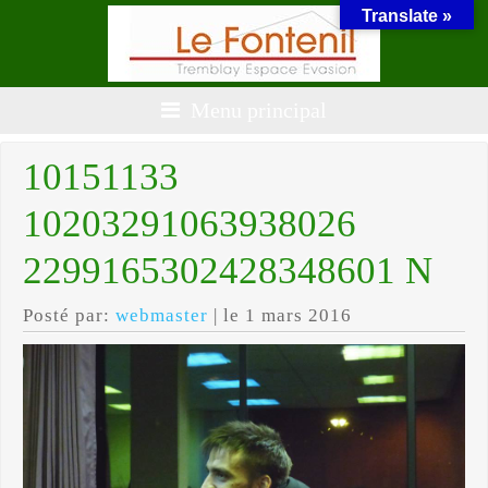
Translate »
Menu principal
10151133
10203291063938026
2299165302428348601 N
Posté par:
webmaster
| le 1 mars 2016