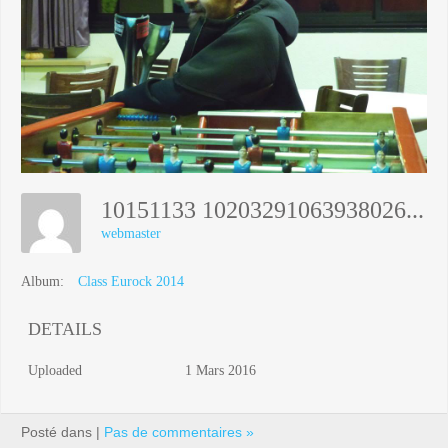
10151133 10203291063938026 2299165302428348601 N
webmaster
Album:
Class Eurock 2014
DETAILS
Uploaded
1 Mars 2016
Posté dans |
Pas de commentaires »