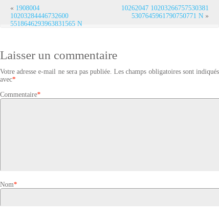
«
1908004
10262047 10203266757530381
10203284446732600
5307645961790750771 N
»
5518646293963831565 N
Laisser un commentaire
Votre adresse e-mail ne sera pas publiée.
Les champs obligatoires sont indiqué
avec
*
Commentaire
*
Nom
*