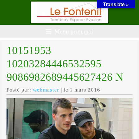
Translate »
Menu principal
10151953
10203284446532595
9086982689445627426 N
Posté par:
webmaster
| le 1 mars 2016