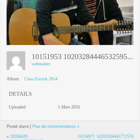
10151953 10203284446532595 9086982689445627426 N
webmaster
Album:
Class Eurock 2014
DETAILS
Uploaded
1 Mars 2016
Posté dans |
Pas de commentaires »
«
10268429
10154971 10203284445772576