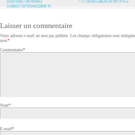
10203266720769462
7717303455462659799 N 0
»
3348027507834452868 N
Laisser un commentaire
Votre adresse e-mail ne sera pas publiée.
Les champs obligatoires sont indiqué
avec
*
Commentaire
*
Nom
*
E-mail
*