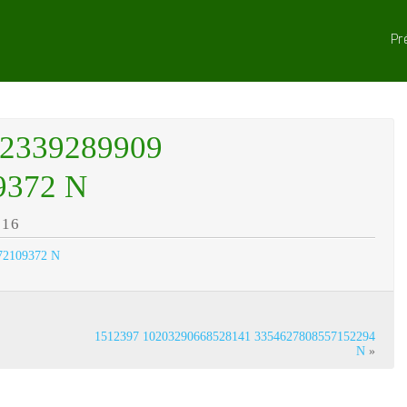
Pr
92339289909
9372 N
016
1512397 10203290668528141 3354627808557152294
N
»