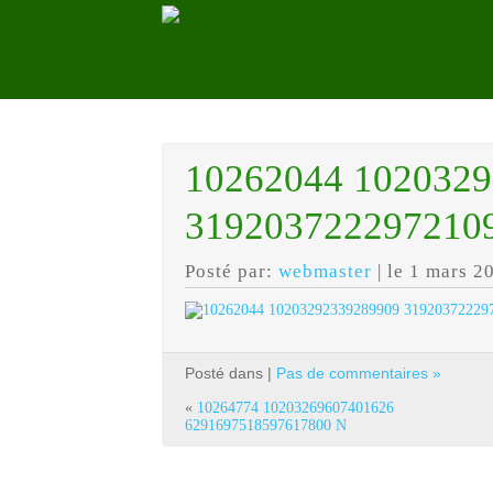
10262044 102032
319203722297210
Posté par:
webmaster
| le 1 mars 2
Posté dans |
Pas de commentaires »
«
10264774 10203269607401626
6291697518597617800 N