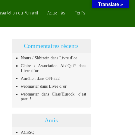
Translate »
ésentation du Fontenil
Actualités
Tarifs
Commentaires récents
Nours / Skhizein
dans
Livre d’or
Claire / Association Aix'Qui?
dans
Livre d’or
Aurélien
dans
OFF#22
webmaster
dans
Livre d’or
webmaster
dans
Class’Eurock, c’est
parti !
Amis
ACSSQ