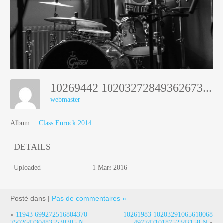
10269442 10203272849362673 7372017350007306256 N
webmaster
Album:
Class Eurock 2014
DETAILS
Uploaded
1 Mars 2016
Posté dans |
Pas de commentaires »
«
11943 699272516804370
10261983 10203291065618068
7502647304835530305 N
4977471018752342158 N
»