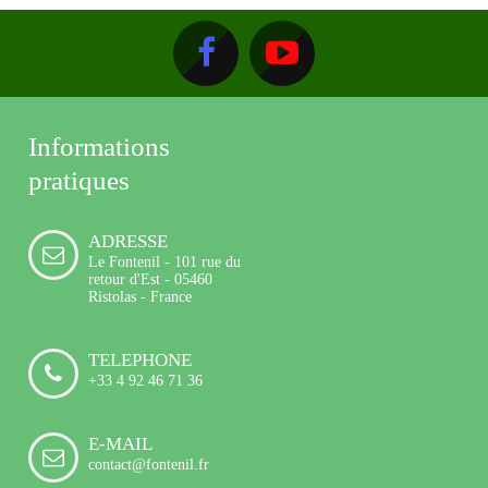
Informations
pratiques
ADRESSE
Le Fontenil - 101 rue du
retour d'Est - 05460
Ristolas - France
TELEPHONE
+33 4 92 46 71 36
E-MAIL
contact@fontenil.fr