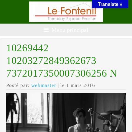
Translate »
Menu principal
10269442
10203272849362673
7372017350007306256 N
Posté par:
webmaster
| le 1 mars 2016