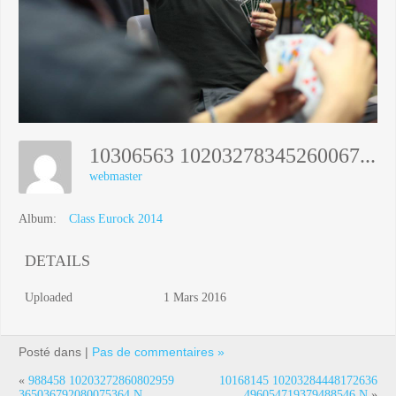
10306563 10203278345260067 8933792971714868795 N
webmaster
Album:
Class Eurock 2014
DETAILS
Uploaded
1 Mars 2016
Posté dans |
Pas de commentaires »
«
988458 10203272860802959
10168145 10203284448172636
365036792080075364 N
496054719379488546 N
»