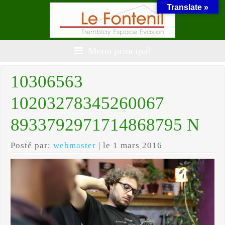
Translate »
Menu principal
10306563
10203278345260067
8933792971714868795 N
Posté par:
webmaster
| le 1 mars 2016