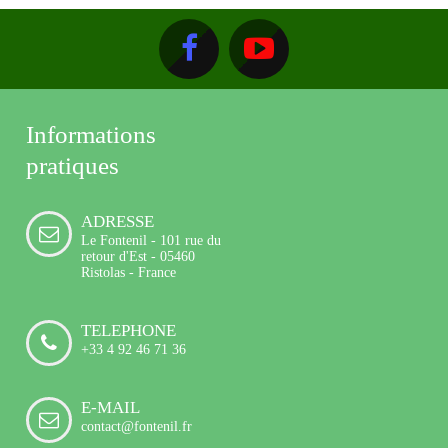
Informations
pratiques
ADRESSE
Le Fontenil - 101 rue du
retour d'Est - 05460
Ristolas - France
TELEPHONE
+33 4 92 46 71 36
E-MAIL
contact@fontenil.fr