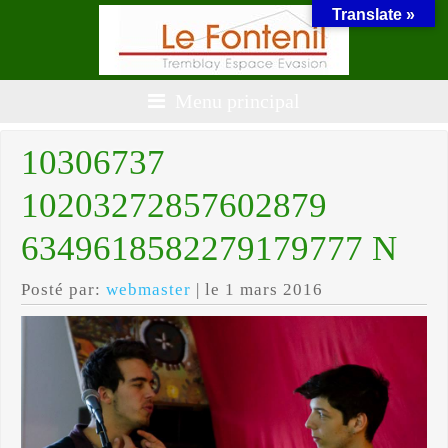
Translate »
Menu principal
10306737
10203272857602879
6349618582279179777 N
Posté par:
webmaster
| le 1 mars 2016