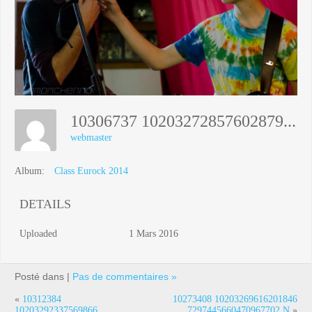
10306737 10203272857602879 6349618582279179777 N
webmaster
Album:
Class Eurock 2014
DETAILS
Uploaded
1 Mars 2016
Posté dans |
Pas de commentaires »
«
10312384
10273408 10203269616201846
10203292337569866
7297445660470967702 N
»