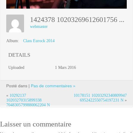
1424378 10203269612601756 2761012372271961906 N
webmaster
Album:
Class Eurock 2014
DETAILS
Uploaded
1 Mars 2016
Posté dans |
Pas de commentaires »
«
10292137
10178151 10203292340809947
10203270315899338
6952422550754197231 N
»
7048305799880062204 N
Laisser un commentaire