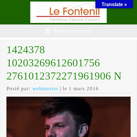
Translate »
Menu principal
1424378
10203269612601756
2761012372271961906 N
Posté par:
webmaster
| le 1 mars 2016