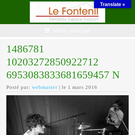
Translate »
Menu principal
1486781
10203272850922712
6953083833681659457 N
Posté par:
webmaster
| le 1 mars 2016