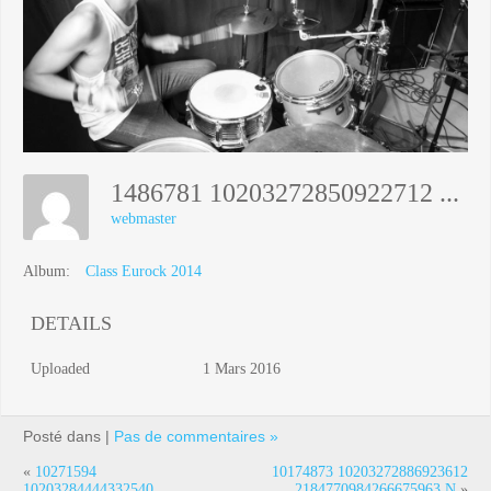
1486781 10203272850922712 6953083833681659457 N
webmaster
Album:
Class Eurock 2014
DETAILS
Uploaded
1 Mars 2016
Posté dans |
Pas de commentaires »
«
10271594
10174873 10203272886923612
10203284444332540
2184770984266675963 N
»