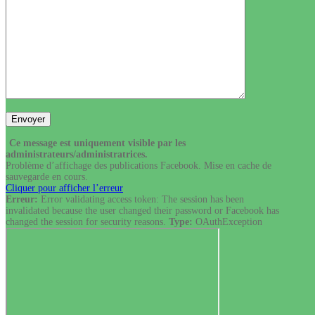
Ce message est uniquement visible par les
administrateurs/administratrices.
Problème d’affichage des publications Facebook. Mise en cache de
sauvegarde en cours.
Cliquer pour afficher l’erreur
Erreur:
Error validating access token: The session has been
invalidated because the user changed their password or Facebook has
changed the session for security reasons.
Type:
OAuthException