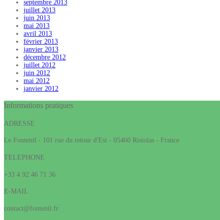
septembre 2013
juillet 2013
juin 2013
mai 2013
avril 2013
février 2013
janvier 2013
décembre 2012
juillet 2012
juin 2012
mai 2012
janvier 2012
Informations pratiques
ADRESSE
Le Fontenil - 101 rue du retour d'Est - 05460 Ristolas - France
TELEPHONE
+33 4 92 46 71 36
E-MAIL
contact@fontenil.fr