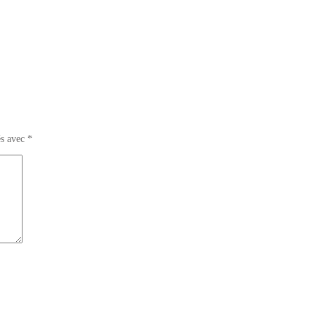
és avec
*