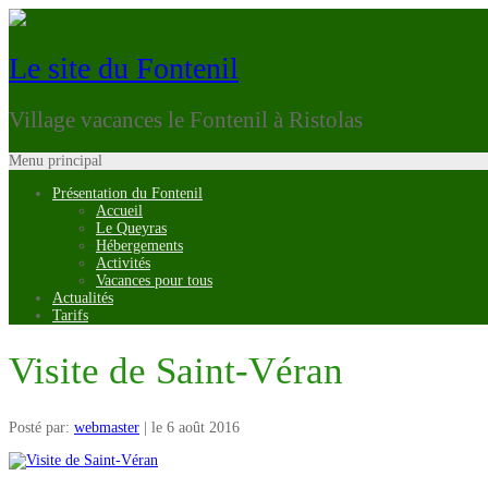
Le site du Fontenil
Village vacances le Fontenil à Ristolas
Menu principal
Présentation du Fontenil
Accueil
Le Queyras
Hébergements
Activités
Vacances pour tous
Actualités
Tarifs
Visite de Saint-Véran
Posté par:
webmaster
| le 6 août 2016