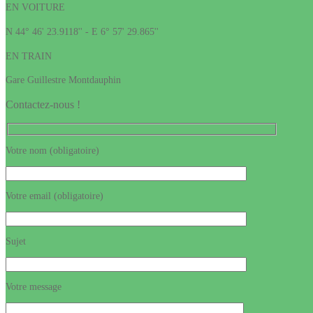
EN VOITURE
N 44° 46' 23.9118'' - E 6° 57' 29.865''
EN TRAIN
Gare Guillestre Montdauphin
Contactez-nous !
Votre nom (obligatoire)
Votre email (obligatoire)
Sujet
Votre message