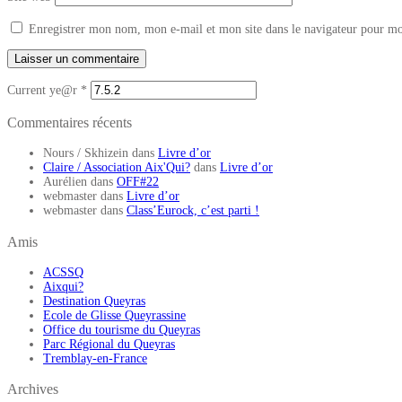
Enregistrer mon nom, mon e-mail et mon site dans le navigateur pour m
Current ye@r
*
Commentaires récents
Nours / Skhizein
dans
Livre d’or
Claire / Association Aix'Qui?
dans
Livre d’or
Aurélien
dans
OFF#22
webmaster
dans
Livre d’or
webmaster
dans
Class’Eurock, c’est parti !
Amis
ACSSQ
Aixqui?
Destination Queyras
Ecole de Glisse Queyrassine
Office du tourisme du Queyras
Parc Régional du Queyras
Tremblay-en-France
Archives