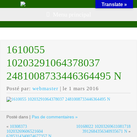
Translate »
Menu principal
1610055
10203291064378037
2481008733446364495 N
Posté par:
webmaster
| le 1 mars 2016
Posté dans |
Pas de commentaires »
«
10308373
10168022 10203269611081718
10203269606521604
3912684356340935671 N
»
6285314340074677357 N