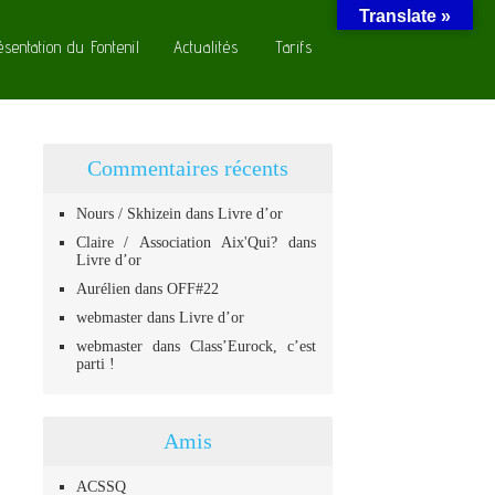
Translate »
ésentation du Fontenil
Actualités
Tarifs
Commentaires récents
Nours / Skhizein
dans
Livre d’or
Claire / Association Aix'Qui?
dans
Livre d’or
Aurélien
dans
OFF#22
webmaster
dans
Livre d’or
webmaster
dans
Class’Eurock, c’est
parti !
Amis
ACSSQ