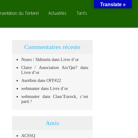
Translate »
ésentation du Fontenil
Actualités
Tarifs
Commentaires récents
Nours / Skhizein
dans
Livre d’or
Claire / Association Aix'Qui?
dans
Livre d’or
Aurélien
dans
OFF#22
webmaster
dans
Livre d’or
webmaster
dans
Class’Eurock, c’est
parti !
Amis
ACSSQ