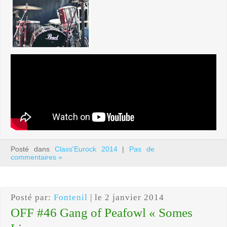
Posté dans
Class'Eurock 2014
|
Pas de
commentaires »
Posté par:
Fontenil
| le 2 janvier 2014
OFF #46 Gang of Peafowl « Somes