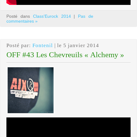
Posté dans
Class'Eurock 2014
|
Pas de
commentaires »
Posté par:
Fontenil
| le 5 janvier 2014
OFF #43 Les Chevreuils « Alchemy »