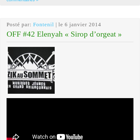
Posté par:
Fontenil
| le 6 janvier 2014
OFF #42 Elenyah « Sirop d’orgeat »