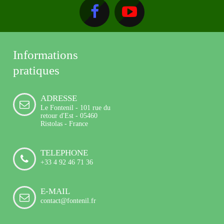
Informations
pratiques
ADRESSE
Le Fontenil - 101 rue du
retour d'Est - 05460
Ristolas - France
TELEPHONE
+33 4 92 46 71 36
E-MAIL
contact@fontenil.fr