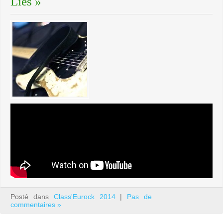
Lies »
Posté dans
Class'Eurock 2014
|
Pas de
commentaires »