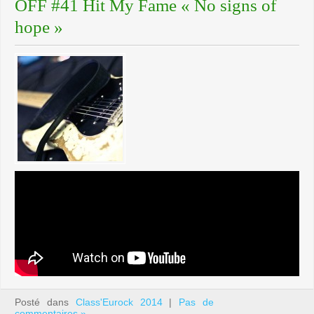
OFF #41 Hit My Fame « No signs of
hope »
Posté dans
Class'Eurock 2014
|
Pas de
commentaires »