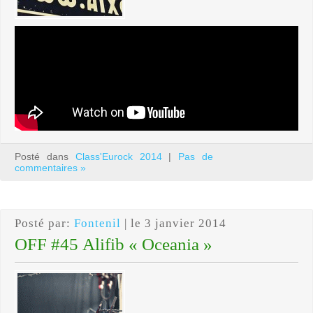
Posté dans
Class'Eurock 2014
|
Pas de
commentaires »
Posté par:
Fontenil
| le 3 janvier 2014
OFF #45 Alifib « Oceania »