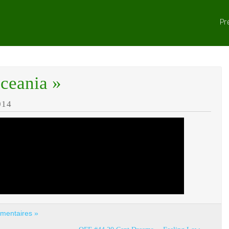
Pr
ceania »
014
mentaires »