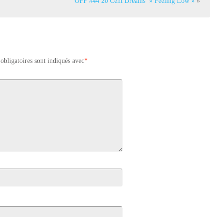
OFF #44 20 Cent Dreams » Feeling Low »
»
obligatoires sont indiqués avec
*