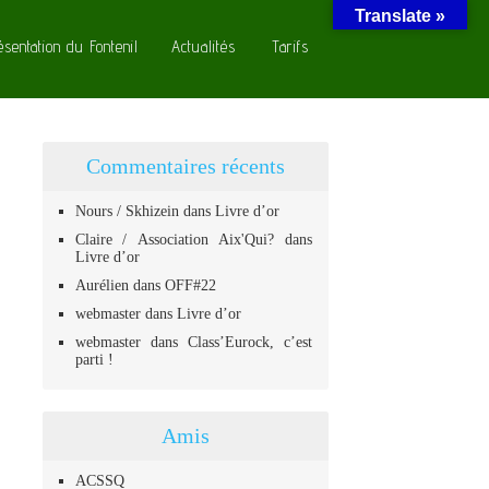
Translate »
ésentation du Fontenil
Actualités
Tarifs
Commentaires récents
Nours / Skhizein
dans
Livre d’or
Claire / Association Aix'Qui?
dans
Livre d’or
Aurélien
dans
OFF#22
webmaster
dans
Livre d’or
webmaster
dans
Class’Eurock, c’est
parti !
Amis
ACSSQ