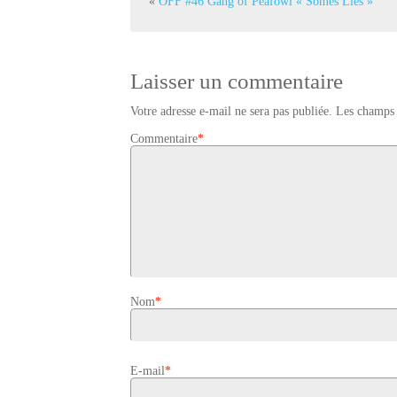
«
OFF #46 Gang of Peafowl « Somes Lies »
Laisser un commentaire
Votre adresse e-mail ne sera pas publiée.
Les champs 
Commentaire
*
Nom
*
E-mail
*